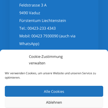
Feldstrasse 3 A
9490 Vaduz
Fürstentum Liechtenstein
Tel.: 00423-233 4343
Mobil: 00423 7930090 (auch via
WhatsApp)
info@lichtblick4you.li
Cookie-Zustimmung
verwalten
Wir verwenden Cookies, um unsere Website und unseren Service zu
optimieren.
Alle Cookies
© LichtBlick Seminarhaus Vaduz 2020
-
Ablehnen
Powered by
Screenweaver Media
I