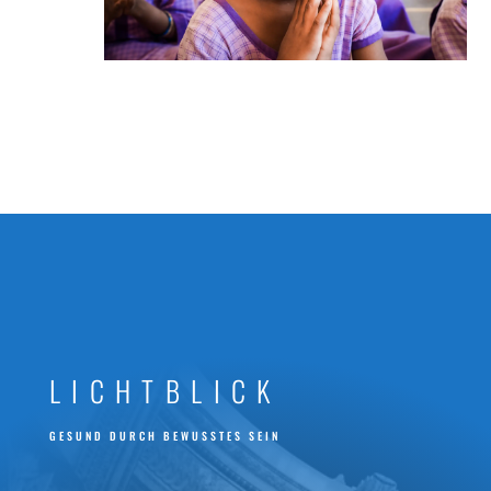
240216IAN02200_Foto-Ferdinando-Iannone_1920
LICHTBLICK
GESUND DURCH BEWUSSTES SEIN