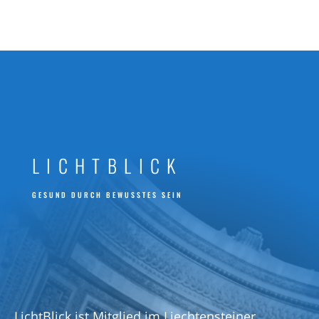
e
r
.
LICHTBLICK
GESUND DURCH BEWUSSTES SEIN
LichtBlick ist Mitglied im Liechtensteiner