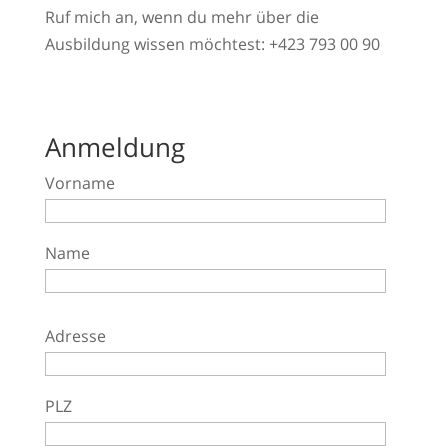
Ruf mich an, wenn du mehr über die
Ausbildung wissen möchtest: +423 793 00 90
Anmeldung
Vorname
Name
B
i
Adresse
t
t
PLZ
e
l